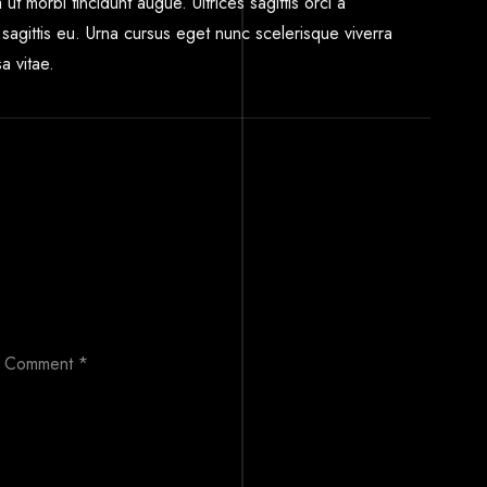
ut morbi tincidunt augue. Ultrices sagittis orci a
 sagittis eu. Urna cursus eget nunc scelerisque viverra
a vitae.