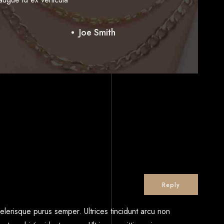
Rufus Fernando
Joe Smith
Jonathan
Reply
scelerisque purus semper. Ultrices tincidunt arcu non