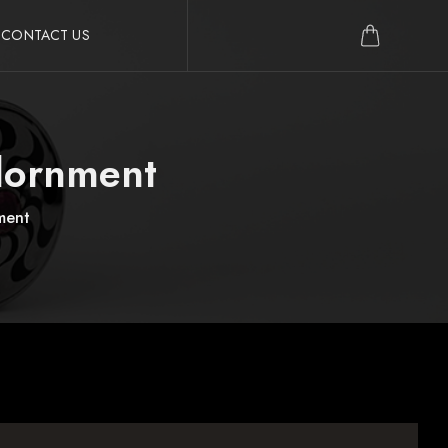
CONTACT US
dornment
ment