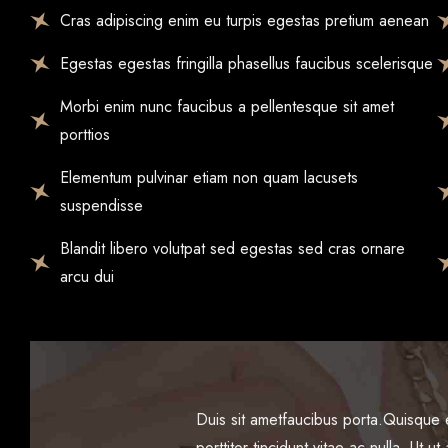
Cras adipiscing enim eu turpis egestas pretium aenean
Egestas egestas fringilla phasellus faucibus scelerisque
Morbi enim nunc faucibus a pellentesque sit amet
porttios
Elementum pulvinar etiam non quam lacusets
suspendisse
Blandit libero volutpat sed egestas sed cras ornare
arcu dui
Duis sit ametfaucibus porta.Quisque 
Seisque eget risus maximus erat portti
Ut ut augue id ex vehicula fermentum q
porttitor tincidunt vitae ac nulla. Ut u
nulla. Ut ut augue id ex vehicula ferm
sit ametfaucibus porta. Quisque eget