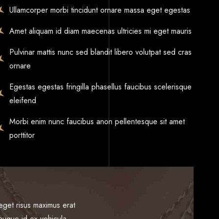
Ullamcorper morbi tincidunt ornare massa eget egestas
Amet aliquam id diam maecenas ultricies mi eget mauris
Pulvinar mattis nunc sed blandit libero volutpat sed cras
ornare
Egestas egestas fringilla phasellus faucibus scelerisque
eleifend
Morbi enim nunc faucibus anon pellentesque sit amet
porttitor
eget risus maximus erat
tor tincidunt vitae ac
uis sit amet felis. Duis
t augue id ex vehicula
entum quis sit amet
 risus maximus erat