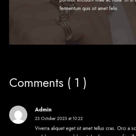
fermentum quis sit amet felis.
felis. Duis sit ametfaucibus porta.
porttitor tincidunt vitae ac nulla.
Comments ( 1 )
Admin
23 October 2023 at 10:22
Viverra aliquet eget sit amet tellus cras. Orci a 