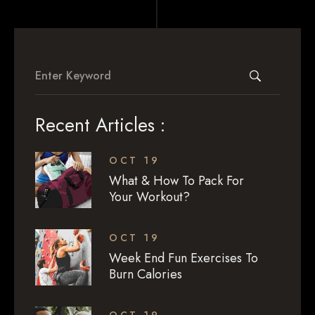
Recent Articles :
OCT 19
What & How To Pack For
Your Workout?
OCT 19
Week End Fun Exercises To
Burn Calories