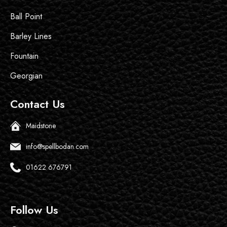
Ball Point
Barley Lines
Fountain
Georgian
Contact Us
Maidstone
info@spellbodan.com
01622 676791
Follow Us