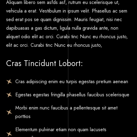
Aliquam libero sem asfds asf, rutrum eu scelerisque ut,
vehicula a erat. Vestibulum in ipsum velit. Phasellus ac sem
sed erat pos se quam dignissim. Mauris feugiat, nisi nec
dapibuasas a gas dictum, ligula nulla gravida ante, non
aliquet odio elit ac orci. Curabi tinc Nunc eu rhoncus justo,
elit ac orci. Curabi tinc Nunc eu rhoncus justo,
Cras Tincidunt Lobort:
Cras adipiscing enim eu turpis egestas pretium aenean
Egestas egestas fringilla phasellus faucibus scelerisque
Morbi enim nunc faucibus a pellentesque sit amet
porttios
Elementum pulvinar etiam non quam lacusets